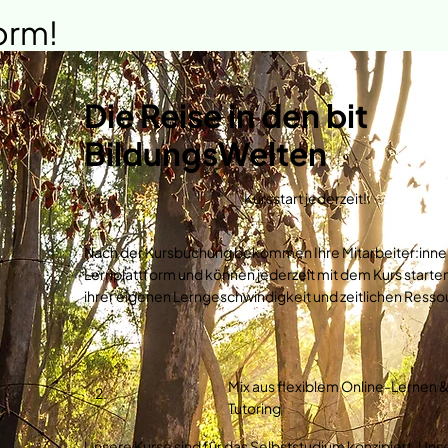
orm!
Die Reise in den bit
BildungsWelten
1.
Kursstart jederzeit!
Nach der Kursbuchung bekommen Ihre Mitarbeiter:innen
Lernplattform und können jederzeit mit dem Kurs starten
ihrer eigenen Lerngeschwindigkeit und zeitlichen Resso
Mix aus flexiblem Online-Lernen 
2.
Tutoring
Unsere Kurse sind für das Selbststudium konzipiert. Unser