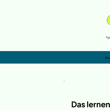
*i
Ku
Das lernen