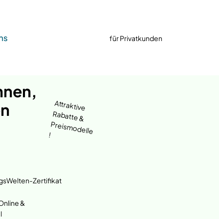
ns
für Privatkunden
nnen,
Attraktive
en
Rabatte &
Preismodelle
!
gsWelten-Zertifikat
nline &
l