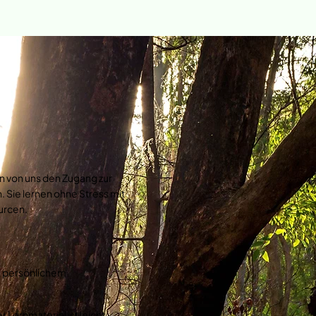
 von uns den Zugang zur
. Sie lernen ohne Stress mit
urcen.
& persönlichem
 Lernmaterial ist leicht