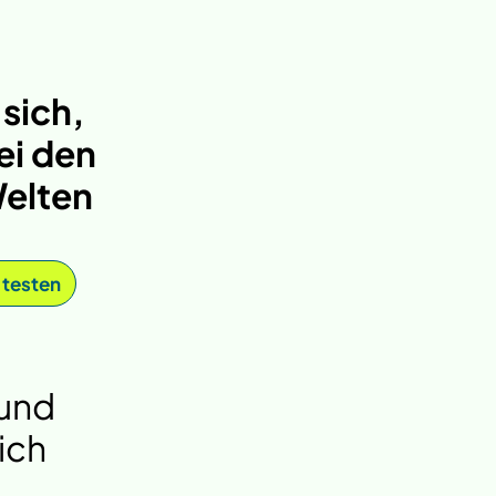
 sich,
ei den
elten
 testen
 und
ich