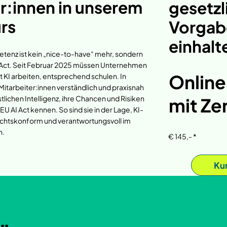
r:innen in unserem
gesetzl
rs
Vorgab
einhalt
enz ist kein „nice-to-have“ mehr, sondern
AI Act. Seit Februar 2025 müssen Unternehmen
Online
it KI arbeiten, entsprechend schulen. In
Mitarbeiter:innen verständlich und praxisnah
mit Zer
lichen Intelligenz, ihre Chancen und Risiken
U AI Act kennen. So sind sie in der Lage, KI-
chtskonform und verantwortungsvoll im
n.
€ 145,- *
Ku