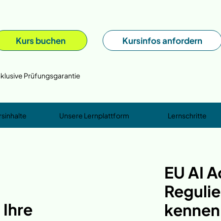
Kurs buchen
Kursinfos anfordern
nklusive Prüfungsgarantie
rsinhalte
Unsere Lernplattform
Lernschritte
EU AI A
Reguli
 Ihre
kennen