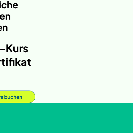
iche
en
en
-Kurs
tifikat
rs buchen