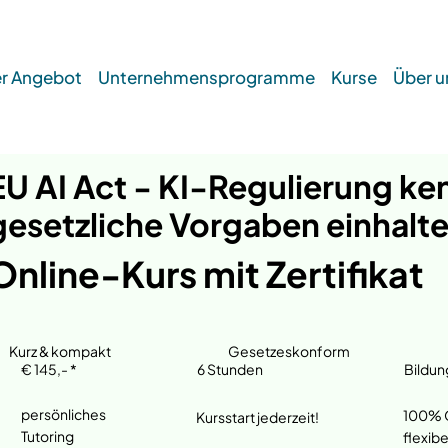
r Angebot
Unternehmensprogramme
Kurse
Über u
EU AI Act - KI-Regulierung ke
gesetzliche Vorgaben einhalt
Online-Kurs mit Zertifikat
Gesetzeskonform
Kurz & kompakt
€ 145,- *
6 Stunden
Bildun
persönliches
100% O
Kursstart jederzeit!
Tutoring
flexibe