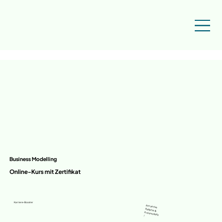
Business Modelling
Online-Kurs mit Zertifikat
Karriere-Booster
Attraktive
Rabatte &
Preismodelle
!