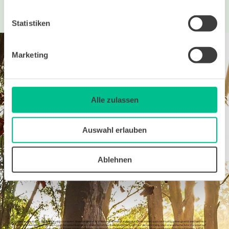
Statistiken
Die Reise in den bit BildungsWelten
Marketing
Alle zulassen
Kursstart jederzeit!
1.
Auswahl erlauben
Nach der Kursbuchung bekommen Ihre Mitarbeiter:innen von uns den Zugang zur Lernplattform und können jederzeit mit dem Kurs starten. Sie lernen ohne Stress mit
ihrer eigenen Lerngeschwindigkeit und zeitlichen Ressourcen.
Ablehnen
Mix aus flexiblem Online-Lernen & persönlichem Tutoring
2.
Unsere Kurse sind für das Selbststudium konzipiert. Unser Lernmaterial ist leicht verständlich aufgebaut. Damit Wissen auch nachhaltig gefestigt wird, wechseln sich
Lern- und Übungsphasen ab. Auch nach Kursabschluss haben unsere Teilnehmer:innen weiterhin Zugriff auf die Lerninhalte. Über eine einfache Tutor-Funktion auf
unserer Lernplattform können jederzeit Fragen zum Inhalt gestellt und Unterstützung geholt werden. Bei Bedarf können persönliche Coaching-Einheiten à 42 €