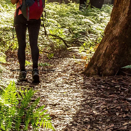
Das BildungsWelten-Zertifikat
Die bit BildungsWelten sind Ö-Cert und TÜV-zertifiziert. Wir achten bei unseren Online-Kursen streng auf Qualität und Aktualität. Deshalb bietet das
BildungsWelten-Zertifikat einen echten beruflichen Mehrwert.