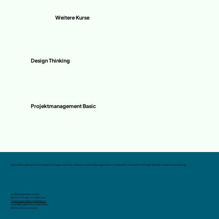
Weitere Kurse
Design Thinking
Projektmanagement Basic
Die bit BildungsWelten sind Teil der bit Gruppe, einer der größten privaten Bildungsanbieter in Österreich und somit Profi in der Welt der Erwachsenenbildung.
bit BildungsWelten GmbH,
Kärntner Straße 311, 8054 Graz
https://www.BildungsWelten.at
© bit BildungsWelten GmbH 2024.
Alle Rechte vorbehalten.