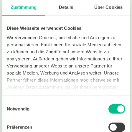
Lernplattform!
Zustimmung
Details
Über Cookies
Diese Webseite verwendet Cookies
Wir verwenden Cookies, um Inhalte und Anzeigen zu
Jetzt Plattform
personalisieren, Funktionen für soziale Medien anbieten
testen
zu können und die Zugriffe auf unsere Website zu
analysieren. Außerdem geben wir Informationen zu Ihrer
Verwendung unserer Website an unsere Partner für
soziale Medien, Werbung und Analysen weiter. Unsere
Partner führen diese Informationen möglicherweise mit
weiteren Daten zusammen, die Sie ihnen bereitgestellt
haben oder die sie im Rahmen Ihrer Nutzung der Dienste
gesammelt haben.
Einwilligungsauswahl
Notwendig
Präferenzen