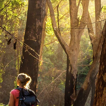
gebucht werden.
Online-Prüfung & BildungsWelten-Zertifikat
3.
Sobald unsere Teilnehmer:innen alle Übungen und Inhalte durchgearbeitet haben und sich sicher fühlen, können sie sich ihr Zertifikat holen! Die Prüfung ist
ortsunabhängig und findet online statt. Wenn keine Prüfung absolviert wird, stellen wir eine Teilnahmebestätigung aus.