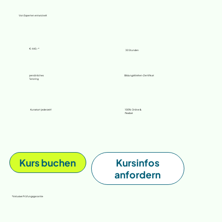
Von Experten entwickelt
€ 440,- *
30 Stunden
BildungsWelten-Zertifikat
persönliches
Tutoring
Kursstart jederzeit!
100% Online &
flexibel
Kurs buchen
Kursinfos
anfordern
*inklusive Prüfungsgarantie