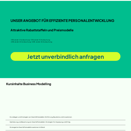
UNSER ANGEBOT FÜR EFFIZIENTE PERSONALENTWICKLUNG
Attraktive Rabattstaffeln und Preismodelle
-10% ab der 3. Kursbuchung I -15% ab der 10. Kursbuchung
-20% ab der 20. Kursbuchung I -50% ab der 40. Kursbuchung
Jetzt unverbindlich anfragen
Kursinhalte Business Modelling
Grundlagen und Strategien von Geschäftsmodellen: Einführung, Bausteine und Innovationen
Optimierung und Bewertung von Geschäftsmodellen: Strategien für Anpassung und Erfolg
Strategische Geschäftsmodellinnovationen im Detail