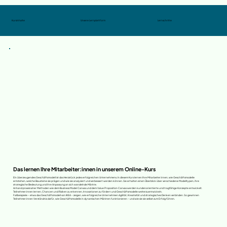
Kursinhalte
Unsere Lernplattform
Lernschritte
Das lernen Ihre Mitarbeiter:innen in unserem Online-Kurs
Ein überzeugendes Geschäftsmodell ist das Herzstück jedes erfolgreichen Unternehmens. In diesem Kurs lernen Ihre Mitarbeiter:innen, wie Geschäftsmodelle
entstehen, welche Bausteine sie prägen und wie sie analysiert und verbessert werden können. Sie erhalten einen Überblick über verschiedene Modelltypen, ihre
strategische Bedeutung und ihre Anpassung an sich wandelnde Märkte.
Anhand praxisnaher Methoden wie dem Business Model Canvas und dem Value Proposition Canvas werden kundenorientierte und tragfähige Konzepte entwickelt.
Teilnehmer:innen lernen, Chancen und Risiken zu erkennen, Innovationen zu fördern und Geschäftsmodelle weiterzuentwickeln.
Fallbeispiele – etwa das Geschäftsmodell von IKEA – zeigen, wie erfolgreiche Unternehmen Agilität, Kreativität und strategisches Denken verbinden. So gewinnen
Teilnehmer:innen Verständnis dafür, wie Geschäftsmodelle in dynamischen Märkten funktionieren – und wie sie sie selbst zum Erfolg führen.