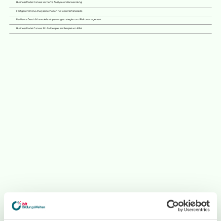
Business Model Canvas: Vertiefte Analyse und Anwendung
Fortgeschrittene Analysemethoden für Geschäftsmodelle
Resiliente Geschäftsmodelle: Anpassungsstrategien und Risikomanagement
Business Model Canvas: Ein Fallbeispiel am Beispiel von IKEA
Sie fragen sich, wie man bei den BildungsWelten lernt?
Testen Sie einfach kostenlos und unverbindlich unsere