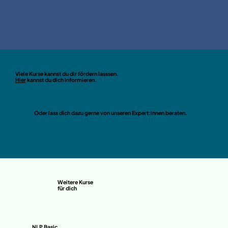
Viele Kurse kannst du dir fördern lasssen.
Hier
kannst du dich informieren.
Oder lass dich dazu gerne von unseren Expert:innen beraten.
Weitere Kurse
für dich
NLP Basic