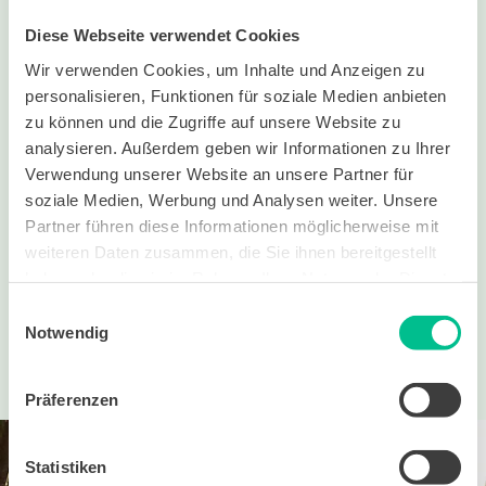
Jetzt Plattform
testen
Diese Webseite verwendet Cookies
Wir verwenden Cookies, um Inhalte und Anzeigen zu
personalisieren, Funktionen für soziale Medien anbieten
zu können und die Zugriffe auf unsere Website zu
analysieren. Außerdem geben wir Informationen zu Ihrer
Verwendung unserer Website an unsere Partner für
soziale Medien, Werbung und Analysen weiter. Unsere
Partner führen diese Informationen möglicherweise mit
weiteren Daten zusammen, die Sie ihnen bereitgestellt
haben oder die sie im Rahmen Ihrer Nutzung der Dienste
gesammelt haben.
Einwilligungsauswahl
Notwendig
Präferenzen
Deine Reise in den bit BildungsWelten
Statistiken