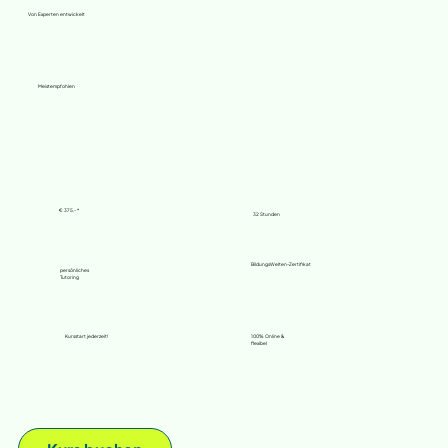
Von Experten entwickelt
Meistempfohlen
€ 375,- *
32 Stunden
BildungsWelten-Zertifikat
persönliches
Tutoring
Kursstart jederzeit!
100% Online &
flexibel