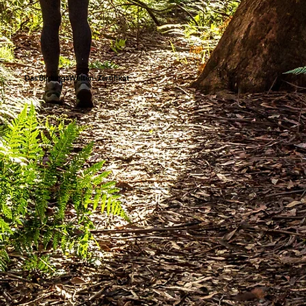
Das BildungsWelten-Zertifikat
Die bit BildungsWelten sind Ö-Cert und TÜV-zertifiziert. Wir achten bei unseren Online-Kursen streng auf Qualität und Aktualität. Deshalb bietet das
BildungsWelten-Zertifikat einen echten beruflichen Mehrwert.