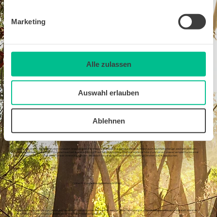
Marketing
Kursstart jederzeit!
1.
Alle zulassen
Nach deiner Kursbuchung bekommst du von uns den Zugang zur Lernplattform und kannst jederzeit mit dem Kurs starten. Arbeite ohne Stress mit deiner eigenen
Lerngeschwindigkeit und deinen zeitlichen Ressourcen.
Auswahl erlauben
Mix aus flexiblem Online-Lernen & persönlichem Tutoring
Ablehnen
2.
Unsere Kurse sind für das Selbststudium konzipiert. Unser Lernmaterial ist leicht verständlich aufgebaut. Damit du Wissen auch nachhaltig festigst, wechseln sich Lern-
und Übungsphasen ab. Auch nach Kursabschluss hast du weiterhin Zugriff auf deine Lerninhalte. Über eine einfache Tutor-Funktion auf unserer Lernplattform kannst
du jederzeit Fragen zum Inhalt stellen und dir Unterstützung holen. Bei Bedarf kannst du auch persönliche Coaching-Einheiten à 42 € dazubuchen.
Online-Prüfung & BildungsWelten-Zertifikat
3.
Du hast die Inhalte und Übungen durchgearbeitet und fühlst dich sicher? Dann hol dir dein Zertifikat! Die Prüfung ist ortsunabhängig und findet online statt. Wenn du
keine Prüfung machen möchtest, stellen wir dir eine Teilnahmebestätigung aus.