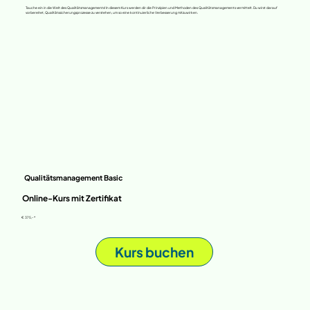
Tauche ein in die Welt des Qualitätsmanagements! In diesem Kurs werden dir die Prinzipien und Methoden des Qualitätsmanagements vermittelt. Du wirst darauf
vorbereitet, Qualitätssicherungsprozesse zu verstehen, um so eine kontinuierliche Verbesserung mitzuwirken.
Qualitätsmanagement Basic
Online-Kurs mit Zertifikat
€ 375,- *
Kurs buchen