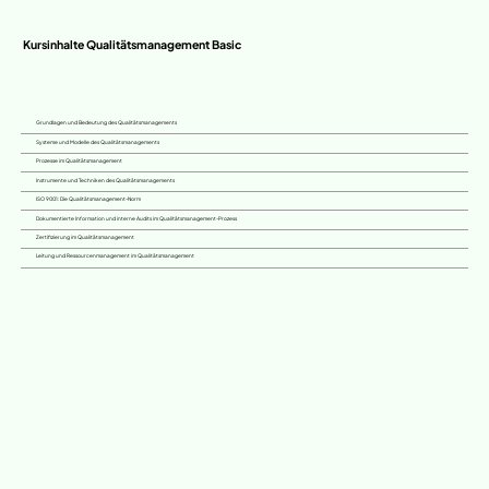
Kursinhalte Qualitätsmanagement Basic
Grundlagen und Bedeutung des Qualitätsmanagements
Systeme und Modelle des Qualitätsmanagements
Prozesse im Qualitätsmanagement
Instrumente und Techniken des Qualitätsmanagements
ISO 9001: Die Qualitätsmanagement-Norm
Dokumentierte Information und interne Audits im Qualitätsmanagement-Prozess
Zertifizierung im Qualitätsmanagement
Leitung und Ressourcenmanagement im Qualitätsmanagement