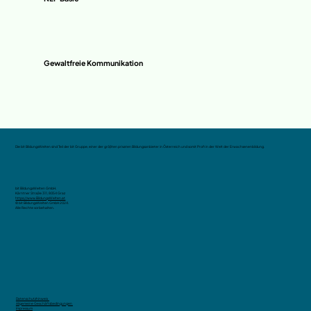
Gewaltfreie Kommunikation
Die bit BildungsWelten sind Teil der bit Gruppe, einer der größten privaten Bildungsanbieter in Österreich und somit Profi in der Welt der Erwachsenenbildung.
bit BildungsWelten GmbH,
Kärntner Straße 311, 8054 Graz
https://www.BildungsWelten.at
© bit BildungsWelten GmbH 2024.
Alle Rechte vorbehalten.
Datenschutzhinweis
Allgemeine Geschäftsbedingungen
Impressum