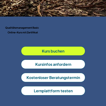
Qualitätsmanagement Basic
Online-Kurs mit Zertifikat
Kurs buchen
Kursinfos anfordern
Kostenloser Beratungstermin
Lernplattform testen