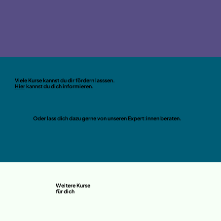
Viele Kurse kannst du dir fördern lasssen.
Hier
kannst du dich informieren.
Oder lass dich dazu gerne von unseren Expert:innen beraten.
Weitere Kurse
für dich