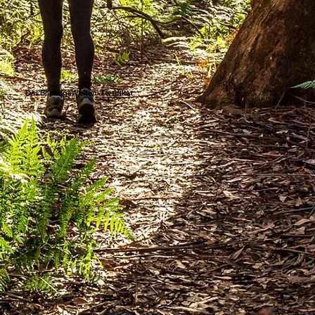
Das BildungsWelten-Zertifikat
Die bit BildungsWelten sind Ö-Cert und TÜV-zertifiziert. Wir achten bei unseren Online-Kursen streng auf Qualität und Aktualität. Deshalb bietet das
BildungsWelten-Zertifikat einen echten beruflichen Mehrwert.