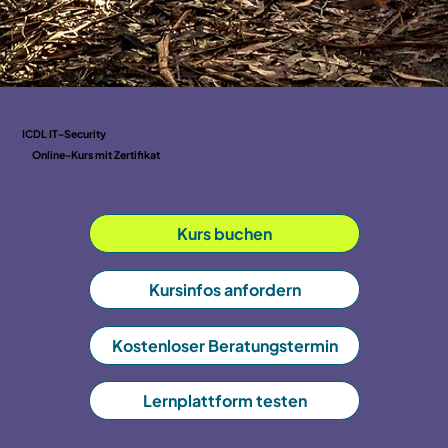
ICDL IT-Security
Online-Kurs mit Zertifikat
Kurs buchen
Kursinfos anfordern
Kostenloser Beratungstermin
Lernplattform testen