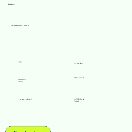
Basiskurs
Teil einer Ausbildungsreihe
€ 245,- *
20 Stunden
ICDL-Zertifikat
persönliches
Tutoring
Kursstart jederzeit!
100% Online &
flexibel