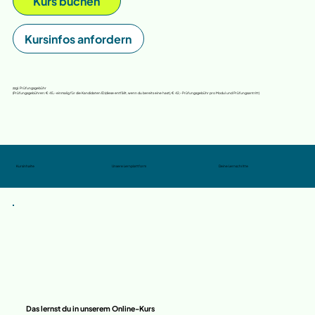
Kurs buchen
Kursinfos anfordern
zzgl. Prüfungsgebühr
(Prüfungsgebühren: € 45,- einmalig für die Kandidaten ID (diese entfällt, wenn du bereits eine hast), € 42,- Prüfungsgebühr pro Modul und Prüfungsantritt)
Kursinhalte
Unsere Lernplattform
Deine Lernschritte
Das lernst du in unserem Online-Kurs