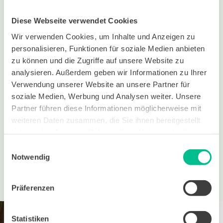
Jetzt Plattform
Diese Webseite verwendet Cookies
testen
Wir verwenden Cookies, um Inhalte und Anzeigen zu
personalisieren, Funktionen für soziale Medien anbieten
zu können und die Zugriffe auf unsere Website zu
analysieren. Außerdem geben wir Informationen zu Ihrer
Verwendung unserer Website an unsere Partner für
soziale Medien, Werbung und Analysen weiter. Unsere
Partner führen diese Informationen möglicherweise mit
weiteren Daten zusammen, die Sie ihnen bereitgestellt
haben oder die sie im Rahmen Ihrer Nutzung der Dienste
gesammelt haben.
Einwilligungsauswahl
Notwendig
Präferenzen
Deine Reise in den bit BildungsWelten
Statistiken