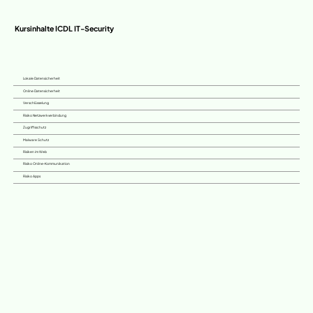
Kursinhalte ICDL IT-Security
Lokale Datensicherheit
Online Datensicherheit
Verschlüsselung
Risiko Netzwerkverbindung
Zugriffsschutz
Malware Schutz
Risiken im Web
Risiko Online-Kommunikation
Risiko Apps