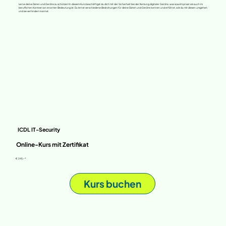
Lerne deine Daten und Geräte zu schützen! In diesem Kurs beschäftigst du dich mit der Sicherheit bei der Nutzung digitaler Geräte, was sowohl privat als auch im
beruflichen Kontext von enormer Bedeutung ist. Du lernst verschiedene Bedrohungen für deine Daten und Geräte kennen und erfährst, wie du mit diesen umgehen
und sie verhindern kannst.
ICDL IT-Security
Online-Kurs mit Zertifikat
€ 245,- *
Kurs buchen