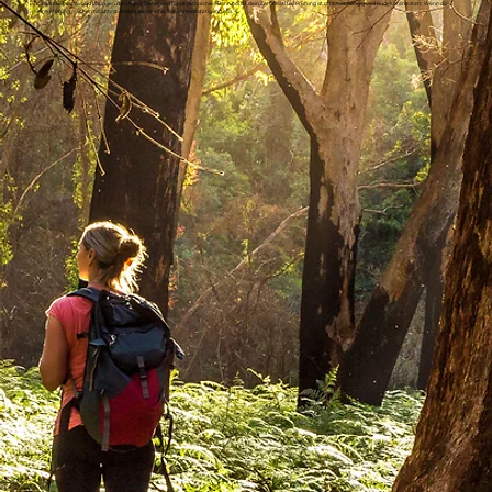
Du hast die Inhalte und Übungen durchgearbeitet und fühlst dich sicher? Dann hol dir dein Zertifikat! Die Prüfung ist ortsunabhängig und findet online statt. Wenn du
keine Prüfung machen möchtest, stellen wir dir eine Teilnahmebestätigung aus.