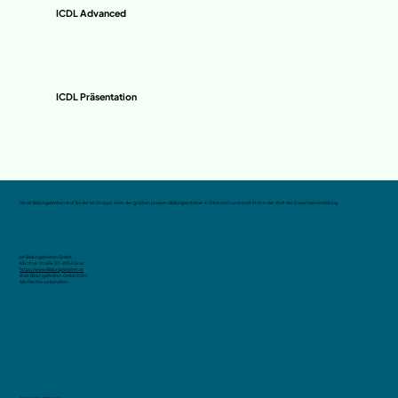
ICDL Advanced
ICDL Präsentation
Die bit BildungsWelten sind Teil der bit Gruppe, einer der größten privaten Bildungsanbieter in Österreich und somit Profi in der Welt der Erwachsenenbildung.
bit BildungsWelten GmbH,
Kärntner Straße 311, 8054 Graz
https://www.BildungsWelten.at
© bit BildungsWelten GmbH 2024.
Alle Rechte vorbehalten.
Datenschutzhinweis