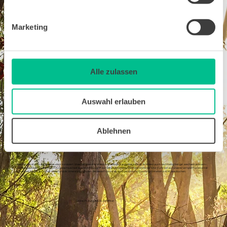
Marketing
Kursstart jederzeit!
1.
Alle zulassen
Nach deiner Kursbuchung bekommst du von uns den Zugang zur Lernplattform und kannst jederzeit mit dem Kurs starten. Arbeite ohne Stress mit deiner eigenen
Lerngeschwindigkeit und deinen zeitlichen Ressourcen.
Auswahl erlauben
Mix aus flexiblem Online-Lernen & persönlichem Tutoring
Ablehnen
2.
Unsere Kurse sind für das Selbststudium konzipiert. Unser Lernmaterial ist leicht verständlich aufgebaut. Damit du Wissen auch nachhaltig festigst, wechseln sich Lern-
und Übungsphasen ab. Auch nach Kursabschluss hast du weiterhin Zugriff auf deine Lerninhalte. Über eine einfache Tutor-Funktion auf unserer Lernplattform kannst
du jederzeit Fragen zum Inhalt stellen und dir Unterstützung holen. Bei Bedarf kannst du auch persönliche Coaching-Einheiten à 42 € dazubuchen.
Online-Prüfung & ICDL-Zertifikat
3.