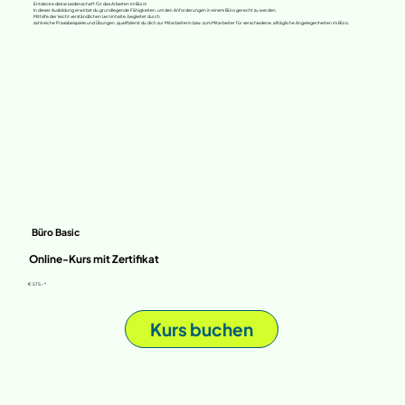
Entdecke deine Leidenschaft für das Arbeiten im Büro!
In dieser Ausbildung erwirbst du grundlegende Fähigkeiten, um den Anforderungen in einem Büro gerecht zu werden.
Mithilfe der leicht verständlichen Lerninhalte, begleitet durch
zahlreiche Praxisbeispiele und Übungen, qualifizierst du dich zur Mitarbeiterin bzw. zum Mitarbeiter für verschiedene, alltägliche Angelegenheiten im Büro.
Büro Basic
Online-Kurs mit Zertifikat
€ 575,- *
Kurs buchen