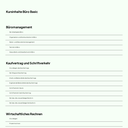
Kursinhalte Büro Basic
Büromanagement
Der Arbeitsplatz Büro
Organisation und Kommunikation im Büro
Daten- und Dokumentenmanagement
Technik im Büro
Gesundheit und Umweltschutz im Büro
Kaufvertrag und Schriftverkehr
Grundlagen des Kaufvertrags
Der Weg zum Kaufvertrag
Inhalt und Bestandteile des Kaufvertrags
Ergänzende Bestandteile des Kaufvertrags
Schriftverkehr Heute
Schriftverkehr beim Kaufvertrag
Der bzw. die unzuverlässige Käufer:in
Der bzw. die unzuverlässige Verkäufer:in
Wirtschaftliches Rechnen
Grundlagen
Prozentrechnen