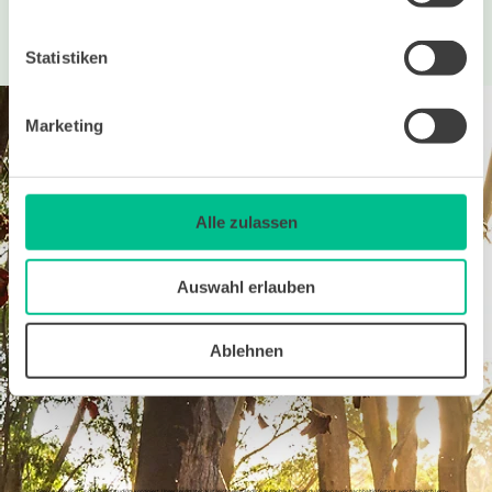
Statistiken
Deine Reise in den bit BildungsWelten
Marketing
Alle zulassen
Kursstart jederzeit!
1.
Auswahl erlauben
Nach deiner Kursbuchung bekommst du von uns den Zugang zur Lernplattform und kannst jederzeit mit dem Kurs starten. Arbeite ohne Stress mit deiner eigenen
Lerngeschwindigkeit und deinen zeitlichen Ressourcen.
Ablehnen
Mix aus flexiblem Online-Lernen & persönlichem Tutoring
2.
Unsere Kurse sind für das Selbststudium konzipiert. Unser Lernmaterial ist leicht verständlich aufgebaut. Damit du Wissen auch nachhaltig festigst, wechseln sich Lern-