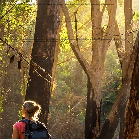
und Übungsphasen ab. Auch nach Kursabschluss hast du weiterhin Zugriff auf deine Lerninhalte. Über eine einfache Tutor-Funktion auf unserer Lernplattform kannst
du jederzeit Fragen zum Inhalt stellen und dir Unterstützung holen. Bei Bedarf kannst du auch persönliche Coaching-Einheiten à 42 € dazubuchen.
Online-Prüfung & BildungsWelten-Zertifikat
3.
Du hast die Inhalte und Übungen durchgearbeitet und fühlst dich sicher? Dann hol dir dein Zertifikat! Die Prüfung ist ortsunabhängig und findet online statt. Wenn du
keine Prüfung machen möchtest, stellen wir dir eine Teilnahmebestätigung aus.