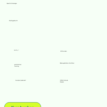
Ideal für Einsteiger
Häufig gebucht
€ 575,- *
80 Stunden
BildungsWelten-Zertifikat
persönliches
Tutoring
Kursstart jederzeit!
100% Online &
flexibel