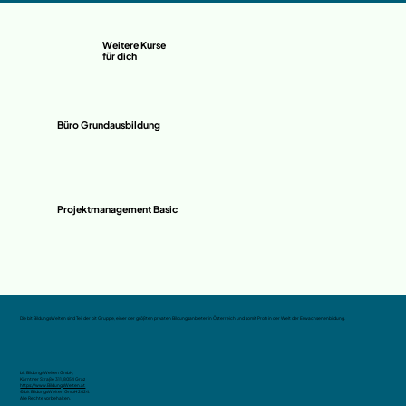
Weitere Kurse
für dich
Büro Grundausbildung
Projektmanagement Basic
Die bit BildungsWelten sind Teil der bit Gruppe, einer der größten privaten Bildungsanbieter in Österreich und somit Profi in der Welt der Erwachsenenbildung.
bit BildungsWelten GmbH,
Kärntner Straße 311, 8054 Graz
https://www.BildungsWelten.at
© bit BildungsWelten GmbH 2024.
Alle Rechte vorbehalten.