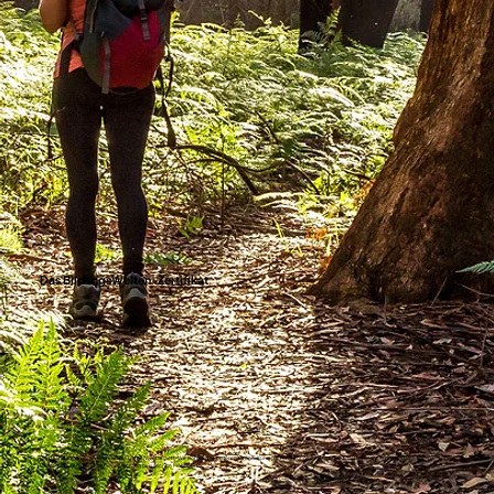
Das BildungsWelten-Zertifikat
Die bit BildungsWelten sind Ö-Cert und TÜV-zertifiziert. Wir achten bei unseren Online-Kursen streng auf Qualität und Aktualität. Deshalb bietet das
BildungsWelten-Zertifikat einen echten beruflichen Mehrwert.