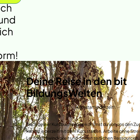
ach
 und
ich
orm!
Deine Reise in den bit
BildungsWelten
1.
Kursstart jederzeit!
Nach deiner Kursbuchung bekommst du von uns den Zug
kannst jederzeit mit dem Kurs starten. Arbeite ohne Stre
Lerngeschwindigkeit und deinen zeitlichen Ressourcen.