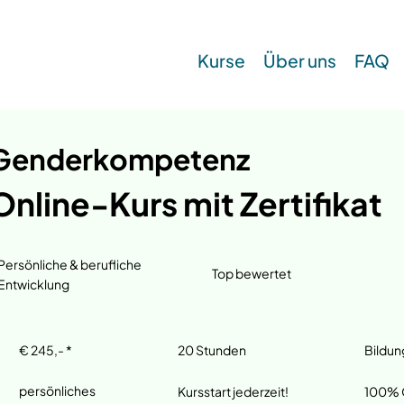
Kurse
Über uns
FAQ
Genderkompetenz
Online-Kurs mit Zertifikat
Persönliche & berufliche
Top bewertet
Entwicklung
20 Stunden
Bildun
€ 245,- *
persönliches
100% O
Kursstart jederzeit!