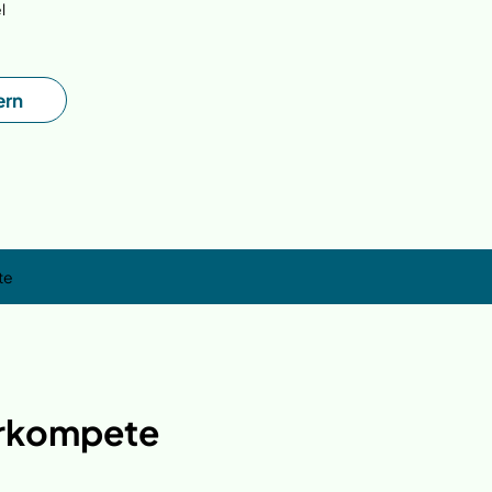
l
ern
te
rkompete