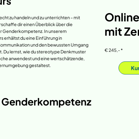
urs
Onlin
ht zu handeln und zu unterrichten – mit
haffe dir einen Überblick über die
mit Zer
er Genderkompetenz. In unserem
rhältst du eine Einführung in
 Kommunikation und den bewussten Umgang
€ 245,- *
t. Du lernst, wie du stereotype Denkmuster
rache anwendest und eine wertschätzende,
ernumgebung gestaltest. ​​
Ku
e Genderkompetenz