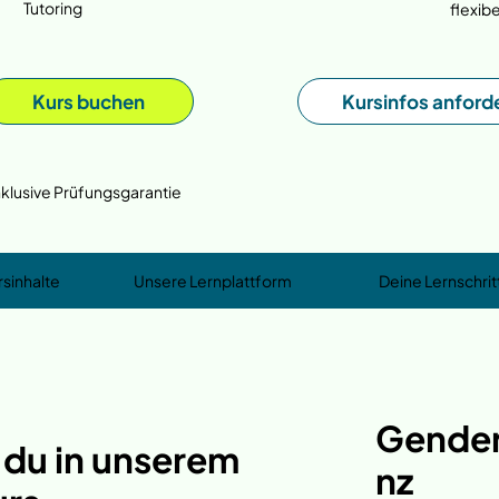
Tutoring
flexibe
Kurs buchen
Kursinfos anford
nklusive Prüfungsgarantie
rsinhalte
Unsere Lernplattform
Deine Lernschrit
Gende
t du in unserem
nz