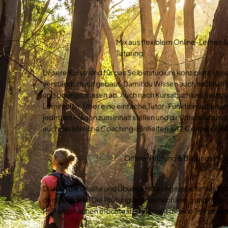
Mix aus flexiblem Online-Lernen 
2.
Tutoring
Unsere Kurse sind für das Selbststudium konzipiert. Unser
verständlich aufgebaut. Damit du Wissen auch nachhaltig
und Übungsphasen ab. Auch nach Kursabschluss hast du w
Lerninhalte. Über eine einfache Tutor-Funktion auf unse
jederzeit Fragen zum Inhalt stellen und dir Unterstützung
auch persönliche Coaching-Einheiten à 42 € dazubuche
Online-Prüfung & BildungsWelt
3.
Du hast die Inhalte und Übungen durchgearbeitet und fühl
dein Zertifikat! Die Prüfung ist ortsunabhängig und finde
Prüfung machen möchtest, stellen wir dir eine Teilnahm