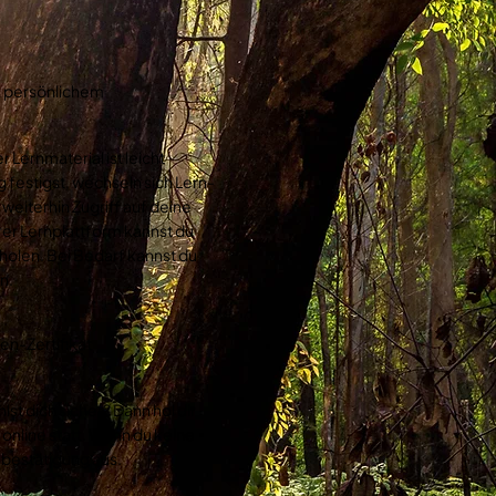
& persönlichem
 Lernmaterial ist leicht
 festigst, wechseln sich Lern-
eiterhin Zugriff auf deine
rer Lernplattform kannst du
 holen. Bei Bedarf kannst du
n.
en-Zertifikat
st dich sicher? Dann hol dir
t online statt. Wenn du keine
ebestätigung aus.