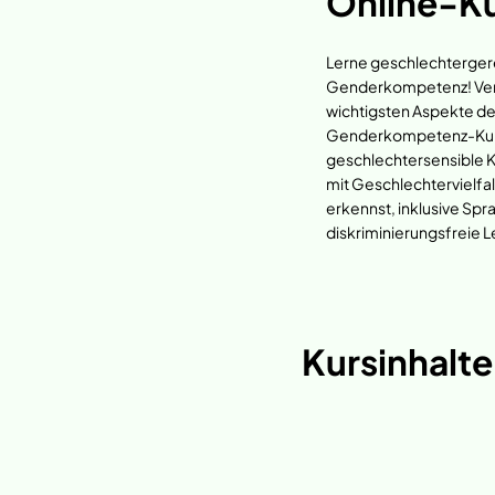
Online-K
Lerne geschlechtergerec
Genderkompetenz! Versc
wichtigsten Aspekte d
Genderkompetenz-Kurs e
geschlechtersensible
mit Geschlechtervielfal
erkennst, inklusive Sp
diskriminierungsfreie L
Kursinhalt