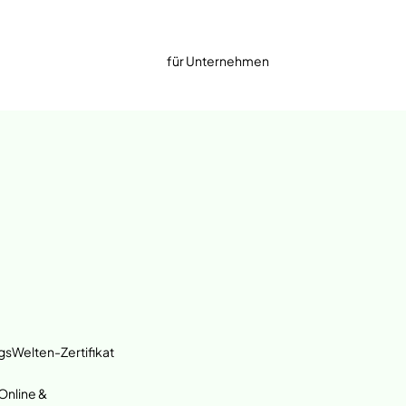
für Unternehmen
gsWelten-Zertifikat
nline &