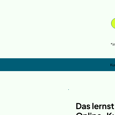
*i
Ku
Das lerns