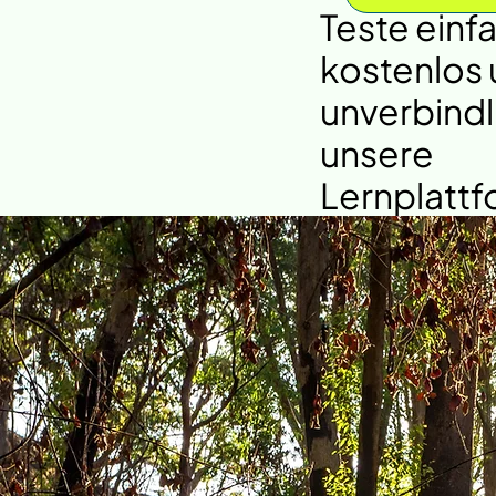
Teste einf
kostenlos
unverbindl
unsere
Lernplattf