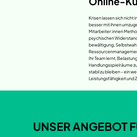
Online-Ku
Krisen lassen sich nicht
besser mit ihnen umzuge
Mitarbeiter:innen Metho
psychischen Widerstand
bewältigung, Selbstwa
Ressourcenmanagement 
Ihr Team lernt, Belastun
Handlungsspielräume zu
stabil zu bleiben – ein w
Leistungsfähigkeit und 
UNSER ANGEBOT F