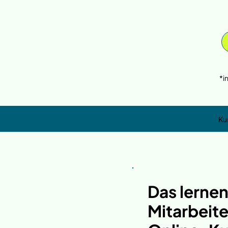
*i
Ku
Das lernen
Mitarbeite