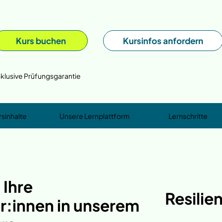
Kurs buchen
Kursinfos anfordern
nklusive Prüfungsgarantie
rsinhalte
Unsere Lernplattform
Lernschritte
 Ihre
Resilie
r:innen in unserem