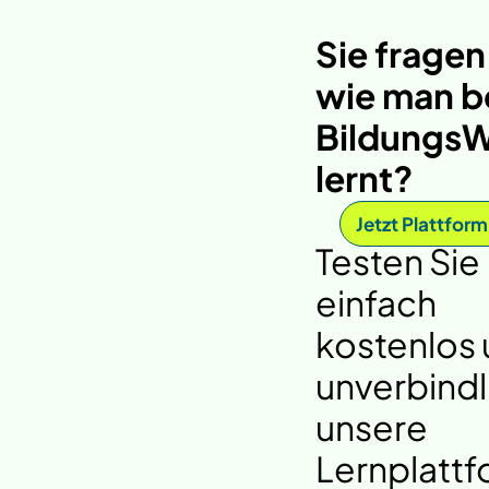
Sie fragen
wie man b
BildungsW
lernt?
Jetzt Plattform
Testen Sie
einfach
kostenlos
unverbindl
unsere
Lernplattf