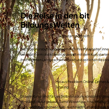
Die Reise in den bit
BildungsWelten
1.
Kursstart jederzeit!
Nach der Kursbuchung bekommen Ihre Mitarbeiter:innen
Lernplattform und können jederzeit mit dem Kurs starten
ihrer eigenen Lerngeschwindigkeit und zeitlichen Resso
Mix aus flexiblem Online-Lernen 
2.
Tutoring
Unsere Kurse sind für das Selbststudium konzipiert. Unser
verständlich aufgebaut. Damit Wissen auch nachhaltig ge
Lern- und Übungsphasen ab. Auch nach Kursabschluss h