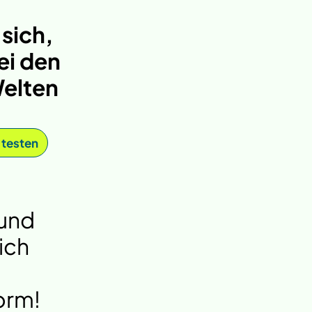
 sich,
ei den
elten
 testen
 und
ich
orm!