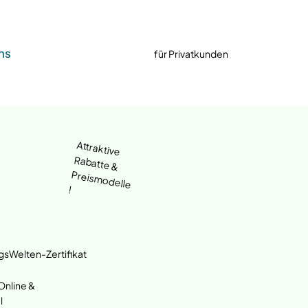
ns
für Privatkunden
Attraktive
Rabatte &
Preismodelle
!
gsWelten-Zertifikat
nline &
l