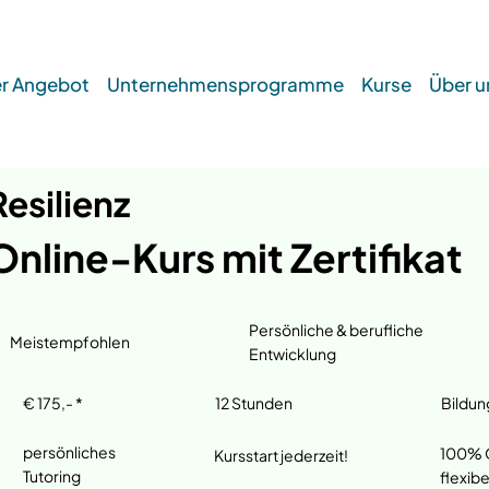
r Angebot
Unternehmensprogramme
Kurse
Über u
Resilienz
Online-Kurs mit Zertifikat
Persönliche & berufliche
Meistempfohlen
Entwicklung
€ 175,- *
12 Stunden
Bildun
persönliches
100% O
Kursstart jederzeit!
Tutoring
flexibe