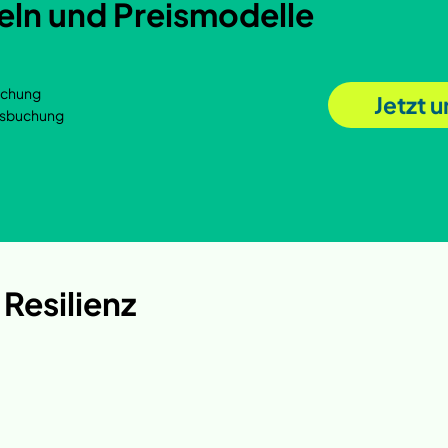
feln und Preismodelle
uchung
Jetzt 
rsbuchung
 Resilienz