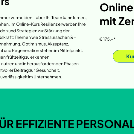
rs
Online
mit Zer
 immer vermeiden – aber Ihr Team kann lernen,
hen. Im Online-Kurs Resilienz erwerben Ihre
den und Strategien zur Stärkung der
skraft: Themen wie Stressursachen & -
€ 175,- *
hrnehmung, Optimismus, Akzeptanz,
und Regeneration stehen im Mittelpunkt.
Ku
gen frühzeitig zu erkennen,
 nutzen und in herausfordernden Phasen
ertvoller Beitrag zur Gesundheit,
Zuverlässigkeit im Unternehmen.
ÜR EFFIZIENTE PERSON