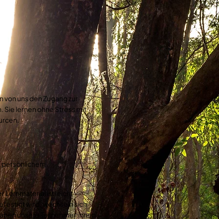
 von uns den Zugang zur
. Sie lernen ohne Stress mit
urcen.
& persönlichem
 Lernmaterial ist leicht
festigt wird, wechseln sich
aben unsere Teilnehmer:innen