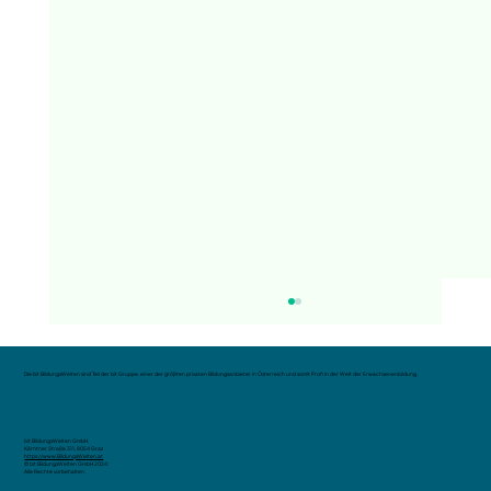
Die bit BildungsWelten sind Teil der bit Gruppe, einer der größten privaten Bildungsanbieter in Österreich und somit Profi in der Welt der Erwachsenenbildung.
bit BildungsWelten GmbH,
Kärntner Straße 311, 8054 Graz
https://www.BildungsWelten.at
© bit BildungsWelten GmbH 2024.
Alle Rechte vorbehalten.