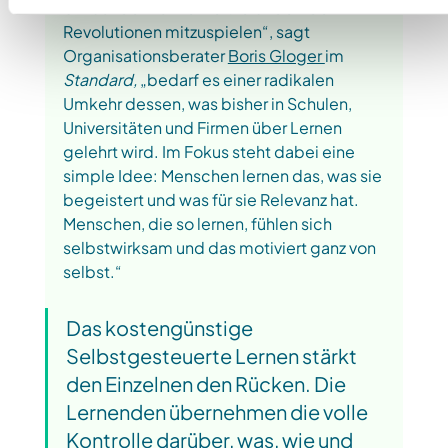
Um auf der Bühne weltverändernder 
Revolutionen mitzuspielen“, sagt 
Organisationsberater 
Boris Gloger 
im 
Standard
,
 „bedarf es einer radikalen 
Umkehr dessen, was bisher in Schulen, 
Universitäten und Firmen über Lernen 
gelehrt wird. Im Fokus steht dabei eine 
simple Idee: Menschen lernen das, was sie 
begeistert und was für sie Relevanz hat. 
Menschen, die so lernen, fühlen sich 
selbstwirksam und das motiviert ganz von 
selbst.“ 
Das kostengünstige 
Selbstgesteuerte Lernen stärkt 
den Einzelnen den Rücken. Die 
Lernenden übernehmen die volle 
Kontrolle darüber, was, wie und 