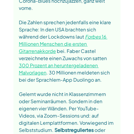
Corona-Blues hochzujazzen, ganz weit 
vorne. 
Die Zahlen sprechen jedenfalls eine klare 
Sprache: In den USA brachten sich 
während der Lockdowns laut 
Forbes
 16 
Millionen Menschen die ersten 
Gitarrenakkorde
 bei. Faber Castel 
verzeichnete einen Zuwachs von satten 
300 Prozent an heruntergeladenen 
Malvorlagen
. 30 Millionen meldeten sich 
bei der Sprachlern-App Duolingo an. 
Gelernt wurde nicht in Klassenzimmern 
oder Seminarräumen. Sondern in den 
eigenen vier Wänden. Per YouTube-
Videos, via Zoom-Sessions und: auf 
digitalen Lernplattformen. Vorwiegend im 
Selbststudium. 
Selbstreguliertes 
oder