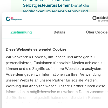
Selbstgesteuertes Lernen
 bietet die 
Möglichkeit, im eigenen Tempo und 
nach eigenem Bedarf zu lernen. 
Lernende können sich auf die Inhalte 
konzentrieren, die für sie wirklich 
Zustimmung
Details
Über Cookie
relevant sind. 
Glück durch Selbstständigkeit: 
Durch 
Diese Webseite verwendet Cookies
Selbstgesteuertes Lernen
 tauchen 
Wir verwenden Cookies, um Inhalte und Anzeigen zu
Mitarbeitende selbstständig in neue 
personalisieren, Funktionen für soziale Medien anbieten zu
Themen ein. Das wirkt sich laut einer 
können und die Zugriffe auf unsere Website zu analysieren.
Studie der University of Minnesota 
Außerdem geben wir Informationen zu Ihrer Verwendung
positiv auf die Jobperformance und 
unserer Website an unsere Partner für soziale Medien,
sogar auf die Zufriedenheit im Beruf 
Werbung und Analysen weiter. Unsere Partner führen diese
aus.
Informationen möglicherweise mit weiteren Daten zusammen
die Sie ihnen bereitgestellt haben oder die sie im Rahmen Ihr
Kosteneinsparungen:
 Durch 
Nutzung der Dienste gesammelt haben.
Selbstreguliertes Lernen
 lassen sich in 