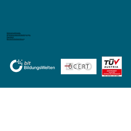
Bingelernen war gestern. Wie du mit
Spaced Repetition nachhaltiger lernst
Datenschutzhinweis
Allgemeine Geschäftsbedingungen
Impressum
Barrierefreiheitserklärung