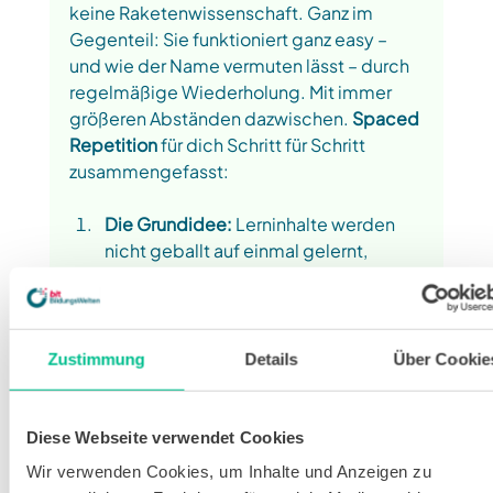
keine Raketenwissenschaft. Ganz im 
Gegenteil: Sie funktioniert ganz easy – 
und wie der Name vermuten lässt – durch 
regelmäßige Wiederholung. Mit immer 
größeren Abständen dazwischen. 
Spaced 
Repetition 
für dich Schritt für Schritt 
zusammengefasst:
Die Grundidee:
 Lerninhalte werden 
nicht geballt auf einmal gelernt, 
sondern über einen längeren Zeitraum 
hinweg immer wieder wiederholt. Die 
Abstände zwischen den 
Wiederholungen werden schrittweise 
Zustimmung
Details
Über Cookie
größer.
Das Ziel: 
Wissen wird dauerhaft im 
Diese Webseite verwendet Cookies
Langzeitgedächtnis gespeichert, 
Wir verwenden Cookies, um Inhalte und Anzeigen zu
anstatt es nur kurzfristig zu behalten 