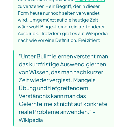
zu verstehen – ein Begriff, der in dieser 
Form heute nur noch selten verwendet 
wird. Umgemünzt auf die heutige Zeit 
wäre wohl Binge-Lernen ein treffenderer 
Ausdruck.  Trotzdem gibt es auf Wikipedia 
nach wie vor eine Definition. Frei zitiert: 
"Unter Bulimielernen versteht man 
das kurzfristige Auswendiglernen 
von Wissen, das man nach kurzer 
Zeit wieder vergisst. Mangels 
Übung und tiefgreifendem 
Verständnis kann man das 
Gelernte  meist nicht auf konkrete 
reale Probleme anwenden." - 
Wikipedia