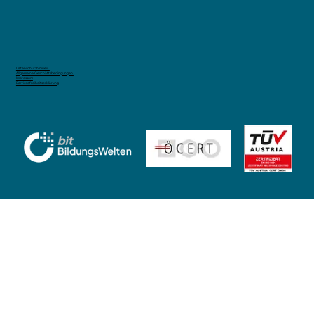
Durch Lebenslanges Lernen: KI vom
Jobkiller zum Berufssprungbrett
Datenschutzhinweis
Allgemeine Geschäftsbedingungen
Impressum
Barrierefreiheitserklärung