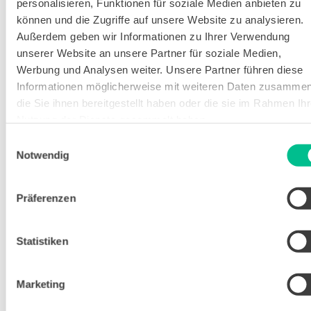
personalisieren, Funktionen für soziale Medien anbieten zu
und schnell wieder zu vergessen.
können und die Zugriffe auf unsere Website zu analysieren.
Außerdem geben wir Informationen zu Ihrer Verwendung
Das Prinzip: 
Lerninhalte werden genau 
unserer Website an unsere Partner für soziale Medien,
dann wiederholt, wenn du kurz davor 
Werbung und Analysen weiter. Unsere Partner führen diese
bist, sie zu vergessen. Dadurch wird 
Informationen möglicherweise mit weiteren Daten zusammen
das Gedächtnis gezielt trainiert und 
die Sie ihnen bereitgestellt haben oder die sie im Rahmen Ihr
die Erinnerung jedes Mal gefestigt.
Nutzung der Dienste gesammelt haben.
Einwilligungsauswahl
Der Ablauf:
 Im ersten Schritt wird 
Notwendig
neues Material gelernt und 
verstanden. Dann wiederholst du. 
Etwa noch am selben Tag. Dan in 
Präferenzen
immer größeren Abständen. Zum 
Beispiel nach einigen Tagen, in zwei 
Statistiken
Wochen, oder: nach einem Monat. 
Deine Vorteile: 
Du lernst viel 
Marketing
effizienter, weil du dein Wissen durch 