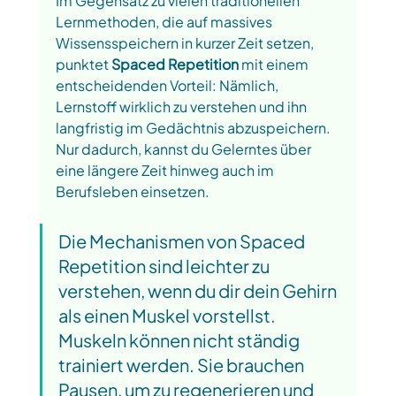
Im Gegensatz zu vielen traditionellen 
Lernmethoden, die auf massives 
Wissensspeichern in kurzer Zeit setzen, 
punktet 
Spaced Repetition
 mit einem 
entscheidenden Vorteil: Nämlich, 
Lernstoff wirklich zu verstehen und ihn 
langfristig im Gedächtnis abzuspeichern. 
Nur dadurch, kannst du Gelerntes über 
eine längere Zeit hinweg auch im 
Berufsleben einsetzen. 
Die Mechanismen von Spaced 
Repetition sind leichter zu 
verstehen, wenn du dir dein Gehirn 
als einen Muskel vorstellst. 
Muskeln können nicht ständig 
trainiert werden. Sie brauchen 
Pausen, um zu regenerieren und 