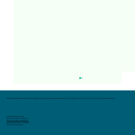
Die bit BildungsWelten sind Teil der bit Gruppe, einer der größten privaten Bildungsanbieter in Österreich und somit Profi in der Welt der Erwachsenenbildung.
bit BildungsWelten GmbH,
Kärntner Straße 311, 8054 Graz
https://www.BildungsWelten.at
© bit BildungsWelten GmbH 2024.
Alle Rechte vorbehalten.