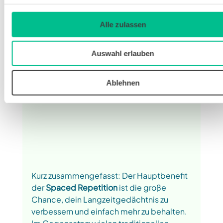
Wiederholungen festigst. Auch dein 
Zeitaufwand sinkt, weil du weniger 
Alle zulassen
neu lernen musst. Zusammengefasst: 
Deine Erinnerungsleistung verbessert 
sich deutlich und hält länger an.
Auswahl erlauben
https://www.youtube.com/watch?
Ablehnen
v=HcAIHELU0to
Kurz zusammengefasst: Der Hauptbenefit 
der 
Spaced Repetition
 ist die große 
Chance, dein Langzeitgedächtnis zu 
verbessern und einfach mehr zu behalten. 