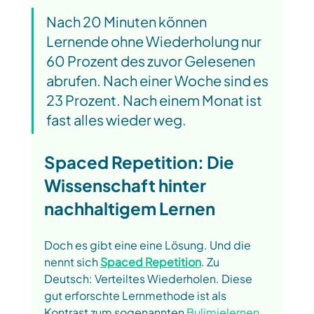
Nach 20 Minuten können 
Lernende ohne Wiederholung nur 
60 Prozent des zuvor Gelesenen 
abrufen. Nach einer Woche sind es 
23 Prozent. Nach einem Monat ist 
fast alles wieder weg. 
Spaced Repetition: Die 
Wissenschaft hinter 
nachhaltigem Lernen
Doch es gibt eine eine Lösung. Und die 
nennt sich 
Spaced Repetition
. Zu 
Deutsch: Verteiltes Wiederholen. Diese 
gut erforschte Lernmethode ist als 
Kontrast zum sogenannten 
Bulimielernen