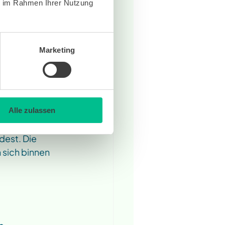
ie im Rahmen Ihrer Nutzung
och 
Marketing
chen 
or Armin 
Alle zulassen
y
, der weltweit 
dest. Die 
sich binnen 