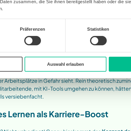
 Daten zusammen, die Sie ihnen bereitgestellt haben oder die s
dern wurden befragt. Studienautor Armin Granulo:  
n.
ngen von KI auf den Arbeitsmarkt sind n
Präferenzen
Statistiken
nabhängig davon nehmen sie viele Mens
tz für menschliche Arbeit wahr.
– Studienaut
Auswahl erlauben
 eine 
Untersuchung des Consulting-Riesen McKinse
r Arbeitsplätze in Gefahr sieht. Rein theoretisch zumin
tarbeitende, mit KI-Tools umgehen zu können, hätten 
lls versiebenfacht. 
s Lernen als Karriere-Boost