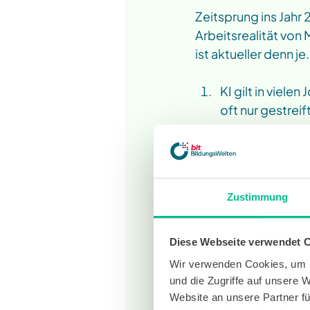
Zeitsprung ins Jahr
Arbeitsrealität von 
ist aktueller denn je.
KI gilt in viele
oft nur gestreif
Künstliche Inte
betrachtet. Ger
Zustimmung
Wie real ist
Diese Webseite verwendet 
Bin ich als Mensch 
Wir verwenden Cookies, um I
Technologien ersetz
und die Zugriffe auf unsere 
Maximilians-Univers
Website an unsere Partner fü
überwiege die Einsc