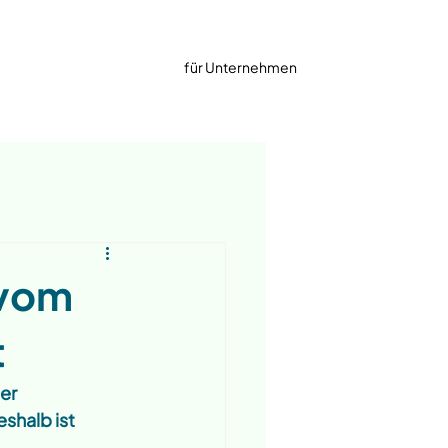
für Unternehmen
 vom
t
er 
shalb ist 