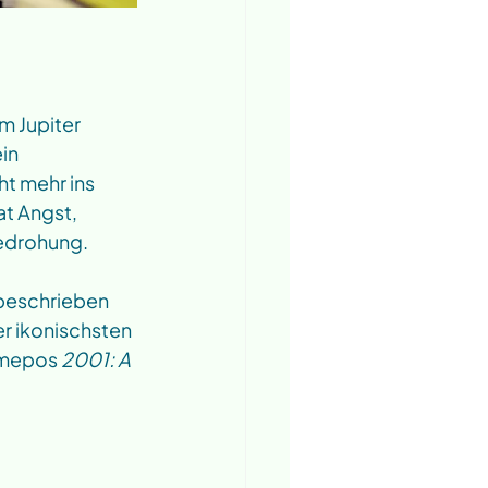
m Jupiter 
in 
 mehr ins 
at Angst, 
edrohung. 
beschrieben 
er ikonischsten 
umepos 
2001: A 