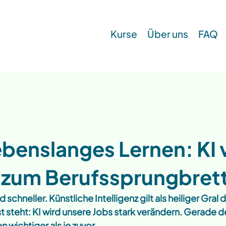
Kurse
Über uns
FAQ
ebenslanges Lernen: KI
r zum Berufssprungbret
schneller. Künstliche Intelligenz gilt als heiliger Gral d
st steht: KI wird unsere Jobs stark verändern. Gerade de
 wichtiger als je zuvor.