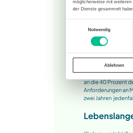
möglicherweise mit weiteren
Menschen aus 38 Län
der Dienste gesammelt habe
Die Auswirku
Einwilligungsauswahl
Notwendig
begrenzt. U
aber als Ersa
Granulo
Ablehnen
Spannend dazu auch
an die 40 Prozent de
Anforderungen an Mi
zwei Jahren  jedenfa
Lebenslange