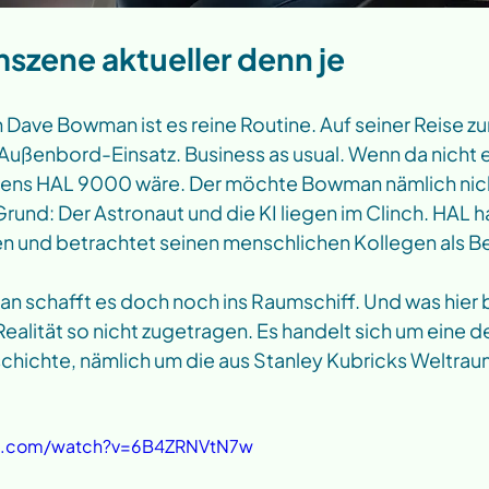
lmszene aktueller denn je 
 Dave Bowman ist es reine Routine. Auf seiner Reise zu
ußenbord-Einsatz. Business as usual. Wenn da nicht e
ns HAL 9000 wäre. Der möchte Bowman nämlich nicht
Grund: Der Astronaut und die KI liegen im Clinch. HAL h
n und betrachtet seinen menschlichen Kollegen als B
n schafft es doch noch ins Raumschiff. Und was hier 
r Realität so nicht zugetragen. Es handelt sich um eine d
chichte, nämlich um die aus Stanley Kubricks Weltra
be.com/watch?v=6B4ZRNVtN7w