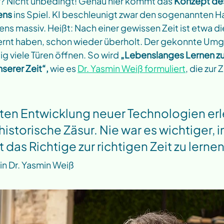
er? Nicht unbedingt! Genau hier kommt das 
Konzept de
ens
 ins Spiel. KI beschleunigt zwar den sogenannten H
ns massiv. Heißt: Nach einer gewissen Zeit ist etwa die
ernt haben, schon wieder überholt. Der gekonnte Umga
ig viele Türen öffnen. So wird 
„Lebenslanges Lernen zu
erer Zeit“,
 wie es 
Dr. Yasmin Weiß formuliert
, die zur 
nten Entwicklung neuer Technologien erl
istorische Zäsur. Nie war es wichtiger, in
t das Richtige zur richtigen Zeit zu lernen
n 
Dr. Yasmin Weiß