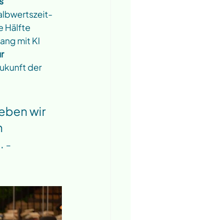
s 
albwertszeit-
 Hälfte 
ng mit KI 
r 
Zukunft der 
eben wir 
 
. 
– 