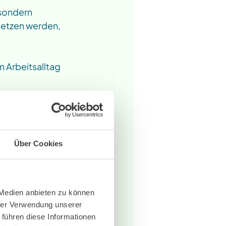
 sondern 
setzen werden, 
m Arbeitsalltag 
Arbeitsplatzes 
ig, 
Über Cookies
durch neue 
 Medien anbieten zu können
wig-
hrer Verwendung unserer
 Weltweit 
 führen diese Informationen
afft. 37.000 