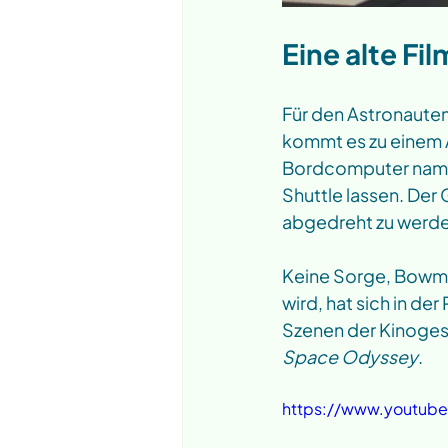
Eine alte Fi
Für den Astronauten
kommt es zu einem A
Bordcomputer name
Shuttle lassen. Der 
abgedreht zu werde
Keine Sorge, Bowma
wird, hat sich in de
Szenen der Kinoges
Space Odyssey
.  
https://www.youtu