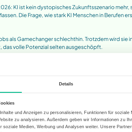
 2026: KI ist kein dystopisches Zukunftsszenario mehr,
Massen. Die Frage, wie stark KI Menschen in Berufen er
 
n Jobs als Gamechanger schlechthin. Trotzdem wird sie i
t, das volle Potenzial selten ausgeschöpft. 
lligenz wird von vielen nach wie vor als Bedrohung des 
ade deshalb ist 
Lebenslanges Lernen
 so immens wicht
Details
 die Bedrohung wirklich?
Cookies
im Beruf noch gut genug? Oder könnte ich schon bald 
nhalte und Anzeigen zu personalisieren, Funktionen für soziale
t werden? Eine 
neue Studie der Uni Wien und der Lud
Website zu analysieren. Außerdem geben wir Informationen zu I
ität in München
 zeichnet ein eher pessimistisches Bild:
r soziale Medien, Werbung und Analysen weiter. Unsere Partner
hätzung, dass KI mehr Arbeitsplätze vernichtet als sch