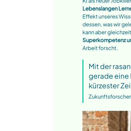
KI als neuer Jobkill
Lebenslangen Lern
Effekt unseres Wisse
dessen, was wir gel
kann aber gleichzeit
Superkompetenz uns
Arbeit forscht. 
Mit der rasa
gerade eine h
kürzester Zei
Zukunftsforscheri