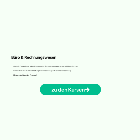
Büro & Rechnungswesen
Ob du Anfänger:in bist oder dich bis zum/zur Buchhaltungsexpert:in weiterbilden möchtest:
Wir machen dich fit in Buchhaltung, Kostenrechnung und Personalverrechnung.
Meistere die Kunst der Finanzen!
zu den Kursen