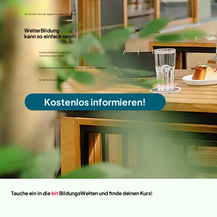
Wir sind für dich da: Digital. Innovativ. Persönlich.
WeiterBildung
kann so einfach sein!
Individuelle Betreuung durch
erfahrene Tutor:innen
Interaktive Lerninhalte zum Selbstlernen - Online und flexibel
ÖCERT & TÜV-zertifiziert
Kostenlos informieren!
Tauche ein in die
bit
BildungsWelten und finde deinen Kurs!