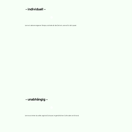
- individuell -
Lerne in deinem eigenen Tempo und teile dir die Zeit ein, wie es für dich passt.
- unabhängig -
Lerne wo immer du willst, egal ob Zuhause, im gemütlichen Cafe oder am Strand.