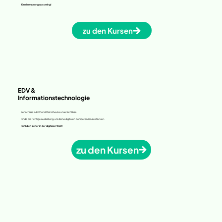
Karrieresprung upcoming!
zu den Kursen
EDV &
Informationstechnologie
Kenntnisse in EDV und IT sind
heute unverzichtbar.
Finde die richtige Ausbildung, um deine digitalen Kompetenzen zu stärken.
Fühl dich sicher in der digitalen Welt!
zu den Kursen