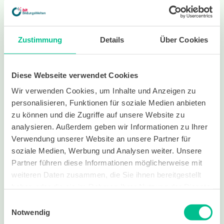
- bestens begleitet -
Zustimmung
Details
Über Cookies
Du bekommst deinen perfekten Mix aus e-Learning, Tutoring & optionalem Coaching!
Diese Webseite verwendet Cookies
Wir verwenden Cookies, um Inhalte und Anzeigen zu
personalisieren, Funktionen für soziale Medien anbieten
zu können und die Zugriffe auf unsere Website zu
analysieren. Außerdem geben wir Informationen zu Ihrer
Verwendung unserer Website an unsere Partner für
soziale Medien, Werbung und Analysen weiter. Unsere
Partner führen diese Informationen möglicherweise mit
weiteren Daten zusammen, die Sie ihnen bereitgestellt
- nachhaltig -
haben oder die sie im Rahmen Ihrer Nutzung der Dienste
gesammelt haben.
Einwilligungsauswahl
Wende Gelerntes direkt in der Praxis an. So funktioniert der Wissenstransfer!
Notwendig