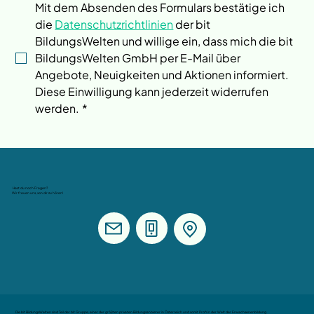
Mit dem Absenden des Formulars bestätige ich 
die 
Datenschutzrichtlinien
 der bit 
BildungsWelten und willige ein, dass mich die bit 
BildungsWelten GmbH per E-Mail über 
Angebote, Neuigkeiten und Aktionen informiert. 
Diese Einwilligung kann jederzeit widerrufen 
werden.
*
Hast du noch Fragen?
Wir freuen uns, von dir zu hören!
Die bit BildungsWelten sind Teil der bit Gruppe, einer der größten privaten Bildungsanbieter in Österreich und somit Profi in der Welt der Erwachsenenbildung.