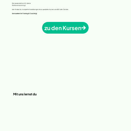
Der passende Kurs für deine
Weiterentwicklung !
Hier findest du komplette Ausbildungen bis zu speziellen Kursen wie NLP oder Gender.
Sei exzellent im Training & Coaching!
zu den Kursen
Mit uns lernst du