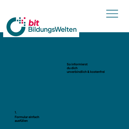
So informierst
du dich
unverbindlich & kostenfrei
1.
Formular einfach
ausfüllen