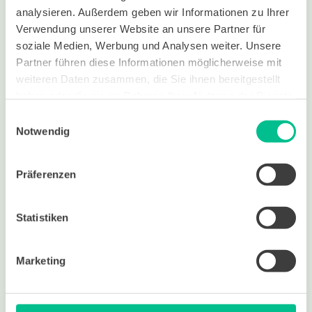
analysieren. Außerdem geben wir Informationen zu Ihrer
Verwendung unserer Website an unsere Partner für
Telefon
soziale Medien, Werbung und Analysen weiter. Unsere
Partner führen diese Informationen möglicherweise mit
weiteren Daten zusammen, die Sie ihnen bereitgestellt
Deine Nachricht an uns
haben oder die sie im Rahmen Ihrer Nutzung der Dienste
gesammelt haben.
Einwilligungsauswahl
Notwendig
Mit dem Absenden des Formulars bestätige ich die 
Präferenzen
Datenschutzrichtlinien
 der bit BildungsWelten und 
willige ein, Infomaterial für den oben gewählten Kurs 
zu erhalten.
*
Ich willige ein, dass mich die bit BildungsWelten 
Statistiken
GmbH per E-Mail über Angebote, Neuigkeiten und 
Aktionen informiert. 
Diese Einwilligung kann jederzeit widerrufen werden.
Marketing
absenden