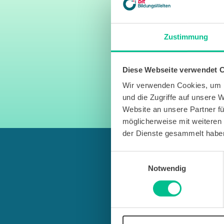
Du solltest bereits
per Mail ein
bitte auch im Spam-Ordner nac
Zustimmung
Falls die neu gebuchten Inhalt
Einladung direkt in der Lernpla
Diese Webseite verwendet 
Viel Spaß beim Lernen!
Wir verwenden Cookies, um I
und die Zugriffe auf unsere 
Website an unsere Partner fü
möglicherweise mit weiteren
der Dienste gesammelt habe
Einwilligungsauswahl
Notwendig