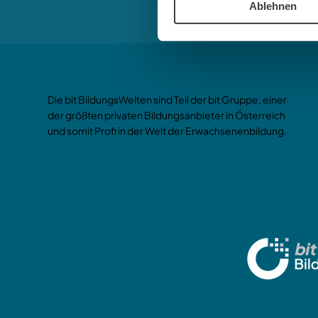
Ablehnen
Die bit BildungsWelten sind Teil der bit Gruppe, einer
der größten privaten Bildungsanbieter in Österreich
und somit Profi in der Welt der Erwachsenenbildung.