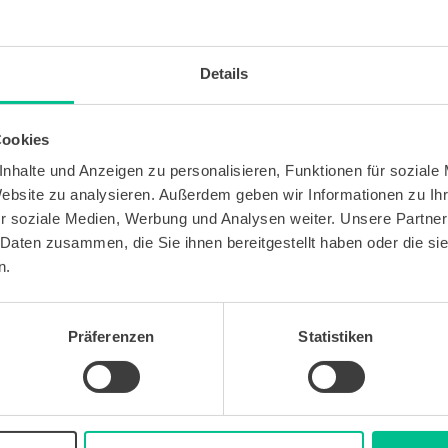
e Einladung zur Lernplattform
erhalten haben. Falls diese Email nicht 
h!
Details
e auch dazu geführt haben, dass du einer neuen Lerngruppe hinzugefü
ttform bestätigen.
Cookies
nhalte und Anzeigen zu personalisieren, Funktionen für soziale
Zur Startseite
Website zu analysieren. Außerdem geben wir Informationen zu I
r soziale Medien, Werbung und Analysen weiter. Unsere Partner
 Daten zusammen, die Sie ihnen bereitgestellt haben oder die s
n.
Präferenzen
Statistiken
Hast du noch Fragen?
Wir freuen uns, von dir zu hören!