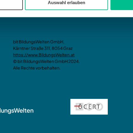
Auswahl erlauben
bit BildungsWelten GmbH,
Kärntner Straße 311, 8054 Graz
https://www.BildungsWelten.at
© bit BildungsWelten GmbH 2024.
Alle Rechte vorbehalten.